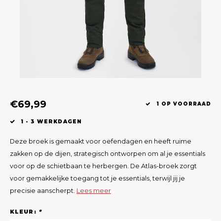
Geweerlampen
Gehoorbescherming
Volgsystemen
Lokmiddelen
Wape
Riem
Fusion
Messen
Accessoires
Lokvogels
Acces
Shaw
Speciaal Geprijsd
Wildcamera's
Hoogzitten en Aanzitladders
Rugz
Stoeltjes en Netten
Accessoires
Hoof
€69,99
Warmhouden
1 OP VOORRAAD
1 - 3 WERKDAGEN
Wapens
Deze broek is gemaakt voor oefendagen en heeft ruime
Wild Bergen
zakken op de dijen, strategisch ontworpen om al je essentials
voor op de schietbaan te herbergen. De Atlas-broek zorgt
Accessoires
voor gemakkelijke toegang tot je essentials, terwijl jij je
precisie aanscherpt.
Lees meer
KLEUR:
*