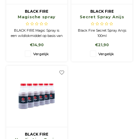
BLACK FIRE
BLACK FIRE
Magische spray
Secret Spray Anijs
200ml
100 ml
BLACK FIRE Magic Spray is
Black Fire Secret Spray Anijs
een wildlokmiddel op basis van
100ml
pure BLACK FIRE Original. Het
€14,90
€21,90
is ontwikkeld om de bewezen
"magische"
Vergelijk
Vergelijk
aantrekkingskracht van
BLACK FIRE op een schone en
gebruiksvriendelijke manier te
leveren.
BLACK FIRE