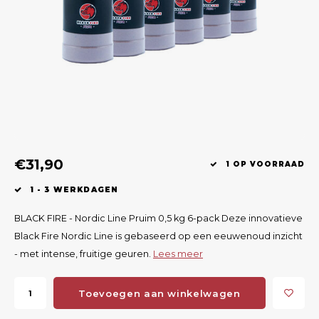
Geweerlampen
Gehoorbescherming
Volgsystemen
Lokmiddelen
Wape
Riem
Fusion
Messen
Accessoires
Lokvogels
Acces
Shaw
Speciaal Geprijsd
Wildcamera's
Hoogzitten en Aanzitladders
Rugz
Stoeltjes en Netten
Accessoires
Hoof
Warmhouden
€31,90
1 OP VOORRAAD
Wapens
1 - 3 WERKDAGEN
Wild Bergen
BLACK FIRE - Nordic Line Pruim 0,5 kg 6-pack Deze innovatieve
Black Fire Nordic Line is gebaseerd op een eeuwenoud inzicht
Accessoires
- met intense, fruitige geuren.
Lees meer
Toevoegen aan winkelwagen