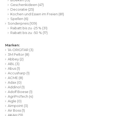
Boeken
(13)
Geschenkideen
(47)
Decoratie
(25)
Kochen und Essen im Freien
(81)
Spellen
(6)
Sonderpreis
(109)
Rabatt bis zu -25 %
(31)
Rabatt bis zu -50 %
(17)
Marken:
1A-ORIGITAR
(3)
3M Peltor
(8)
Abbey
(2)
ABL
(3)
Abus
(1)
Accusharp
(1)
ACME
(8)
Adax
(0)
Addinol
(1)
Adolf Boese
(1)
AgriProTech
(4)
Aigle
(0)
Aimpoint
(3)
Air Boss
(1)
AKAH
(51)