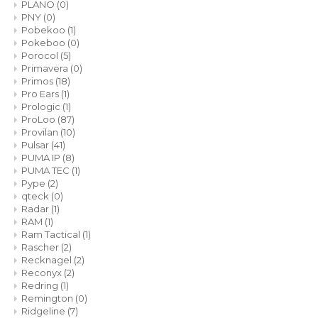
PLANO
(0)
PNY
(0)
Pobekoo
(1)
Pokeboo
(0)
Porocol
(5)
Primavera
(0)
Primos
(18)
Pro Ears
(1)
Prologic
(1)
ProLoo
(87)
Provilan
(10)
Pulsar
(41)
PUMA IP
(8)
PUMA TEC
(1)
Pype
(2)
qteck
(0)
Radar
(1)
RAM
(1)
Ram Tactical
(1)
Rascher
(2)
Recknagel
(2)
Reconyx
(2)
Redring
(1)
Remington
(0)
Ridgeline
(7)