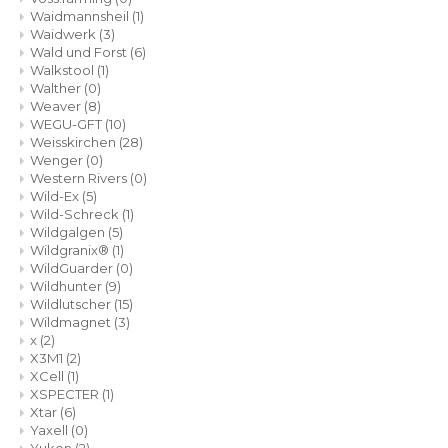
Waidmannsheil
(1)
Waidwerk
(3)
Wald und Forst
(6)
Walkstool
(1)
Walther
(0)
Weaver
(8)
WEGU-GFT
(10)
Weisskirchen
(28)
Wenger
(0)
Western Rivers
(0)
Wild-Ex
(5)
Wild-Schreck
(1)
Wildgalgen
(5)
Wildgranix®
(1)
WildGuarder
(0)
Wildhunter
(9)
Wildlutscher
(15)
Wildmagnet
(3)
x
(2)
X3M1
(2)
XCell
(1)
XSPECTER
(1)
Xtar
(6)
Yaxell
(0)