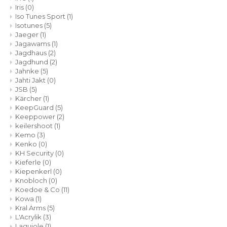
Iris
(0)
Iso Tunes Sport
(1)
Isotunes
(5)
Jaeger
(1)
Jagawams
(1)
Jagdhaus
(2)
Jagdhund
(2)
Jahnke
(5)
Jahti Jakt
(0)
JSB
(5)
Kärcher
(1)
KeepGuard
(5)
Keeppower
(2)
keilershoot
(1)
Kemo
(3)
Kenko
(0)
KH Security
(0)
Kieferle
(0)
Kiepenkerl
(0)
Knobloch
(0)
Koedoe & Co
(11)
Kowa
(1)
Kral Arms
(5)
L'Acrylik
(3)
Laguiole
(1)