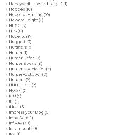
Honeywell "Howard Leight"
(1)
Hoppes
(10)
House of Hunting
(10)
Howard Leight
(2)
HP&G
(3)
HTS
(0)
Hubertus
(7)
Huggett
(3)
Hultafors
(0)
Hunter
(1)
Hunter Safes
(0)
Hunter Socke
(3)
Hunter Specialties
(3)
Hunter-Outdoor
(0)
Huntera
(2)
HUNTTECH
(2)
HyCell
(0)
ICU
(5)
Ihr
(11)
iHunt
(5)
Impress your Dog
(0)
Infac Safe
(1)
InfiRay
(39)
Innomount
(28)
IRC
(1)