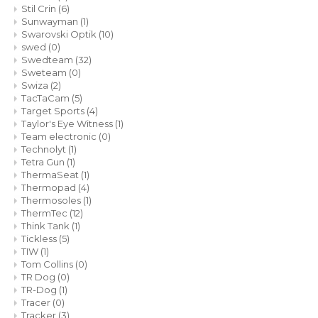
Stil Crin
(6)
Sunwayman
(1)
Swarovski Optik
(10)
swed
(0)
Swedteam
(32)
Sweteam
(0)
Swiza
(2)
TacTaCam
(5)
Target Sports
(4)
Taylor's Eye Witness
(1)
Team electronic
(0)
Technolyt
(1)
Tetra Gun
(1)
ThermaSeat
(1)
Thermopad
(4)
Thermosoles
(1)
ThermTec
(12)
Think Tank
(1)
Tickless
(5)
TIW
(1)
Tom Collins
(0)
TR Dog
(0)
TR-Dog
(1)
Tracer
(0)
Tracker
(3)