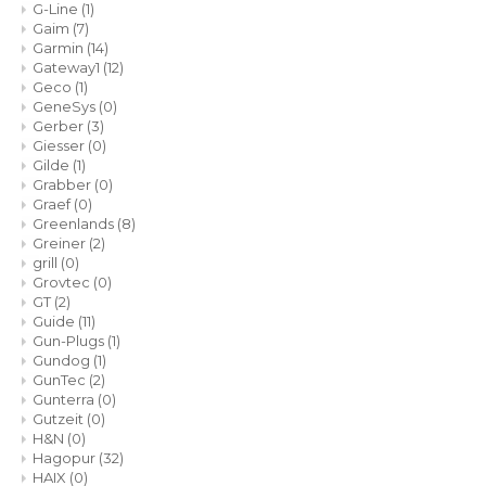
G-Line
(1)
Gaim
(7)
Garmin
(14)
Gateway1
(12)
Geco
(1)
GeneSys
(0)
Gerber
(3)
Giesser
(0)
Gilde
(1)
Grabber
(0)
Graef
(0)
Greenlands
(8)
Greiner
(2)
grill
(0)
Grovtec
(0)
GT
(2)
Guide
(11)
Gun-Plugs
(1)
Gundog
(1)
GunTec
(2)
Gunterra
(0)
Gutzeit
(0)
H&N
(0)
Hagopur
(32)
HAIX
(0)