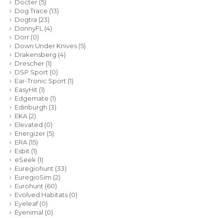
Docter
(5)
Dog Trace
(13)
Dogtra
(23)
DonnyFL
(4)
Dörr
(0)
Down Under Knives
(5)
Drakensberg
(4)
Drescher
(1)
DSP Sport
(0)
Ear-Tronic Sport
(1)
EasyHit
(1)
Edgemate
(1)
Edinburgh
(3)
EKA
(2)
Elevated
(0)
Energizer
(5)
ERA
(15)
Esbit
(1)
eSeek
(1)
Euregiohunt
(33)
EuregioSim
(2)
Eurohunt
(60)
Evolved Habitats
(0)
Eyeleaf
(0)
Eyenimal
(0)