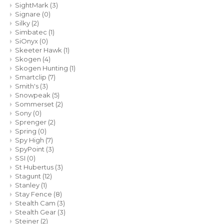
SightMark
(3)
Signare
(0)
Silky
(2)
Simbatec
(1)
SiOnyx
(0)
Skeeter Hawk
(1)
Skogen
(4)
Skogen Hunting
(1)
Smartclip
(7)
Smith's
(3)
Snowpeak
(5)
Sommerset
(2)
Sony
(0)
Sprenger
(2)
Spring
(0)
Spy High
(7)
SpyPoint
(3)
SSI
(0)
St Hubertus
(3)
Stagunt
(12)
Stanley
(1)
Stay Fence
(8)
Stealth Cam
(3)
Stealth Gear
(3)
Steiner
(2)