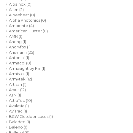
Albainox
(0)
Allen
(2)
Alpenheat
(0)
Alpha Photonics
(0)
Ambiente
(4)
American Hunter
(0)
AMR
(1)
Aneng
(1)
Angryfox
(1)
Ansmann
(25)
Antonini
(1)
Armacol
(0)
Armasight by Flir
(1)
Armistol
(1)
Armytek
(12)
Artisan
(1)
Arxus
(12)
ATN
(1)
AttraTec
(10)
Avalasia
(1)
AviTrac
(1)
B&W Outdoor.cases
(1)
Baladeo
(1)
Baleno
(1)
Ballistol
(6)