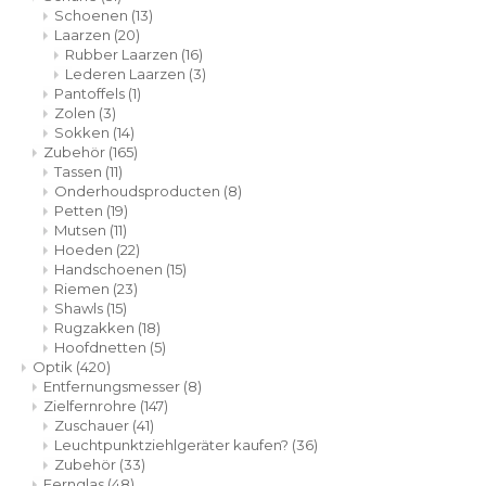
Schoenen
(13)
Laarzen
(20)
Rubber Laarzen
(16)
Lederen Laarzen
(3)
Pantoffels
(1)
Zolen
(3)
Sokken
(14)
Zubehör
(165)
Tassen
(11)
Onderhoudsproducten
(8)
Petten
(19)
Mutsen
(11)
Hoeden
(22)
Handschoenen
(15)
Riemen
(23)
Shawls
(15)
Rugzakken
(18)
Hoofdnetten
(5)
Optik
(420)
Entfernungsmesser
(8)
Zielfernrohre
(147)
Zuschauer
(41)
Leuchtpunktziehlgeräter kaufen?
(36)
Zubehör
(33)
Fernglas
(48)