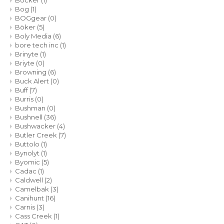
Böcker
(1)
Bog
(1)
BOGgear
(0)
Böker
(5)
Boly Media
(6)
bore tech inc
(1)
Brinyte
(1)
Briyte
(0)
Browning
(6)
Buck Alert
(0)
Buff
(7)
Burris
(0)
Bushman
(0)
Bushnell
(36)
Bushwacker
(4)
Butler Creek
(7)
Buttolo
(1)
Bynolyt
(1)
Byomic
(5)
Cadac
(1)
Caldwell
(2)
Camelbak
(3)
Canihunt
(16)
Carnis
(3)
Cass Creek
(1)