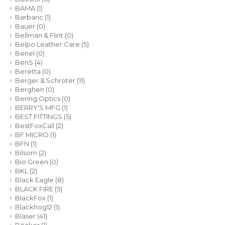
BAMA
(1)
Barbaric
(1)
Bauer
(0)
Bellman & Flint
(0)
Belpo Leather Care
(5)
Benel
(0)
BenS
(4)
Beretta
(0)
Berger & Schroter
(11)
Berghen
(0)
Bering Optics
(0)
BERRY'S MFG
(1)
BEST FITTINGS
(5)
BestFoxCall
(2)
BF MICRO
(1)
BFN
(1)
Bilsom
(2)
Bio Green
(0)
BKL
(2)
Black Eagle
(8)
BLACK FIRE
(5)
BlackFox
(1)
Blackhog12
(1)
Blaser
(41)