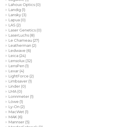
Lahoux Optics
(0)
Landig
(1)
Lansky
(3)
Lapua
(0)
LAS
(2)
Laser Genetics
(0)
LaserLuchs
(8)
Le Chameau
(27)
Leatherman
(2)
Ledwave
(6)
Leica
(24)
Lensolux
(32)
LensPen
(1)
Lexar
(4)
LightForce
(2)
Limbsaver
(1)
Linder
(0)
LMA
(0)
Lonnmeter
(1)
Löwe
(1)
Ly-On
(2)
MacWet
(1)
MAK
(6)
Mannser
(5)