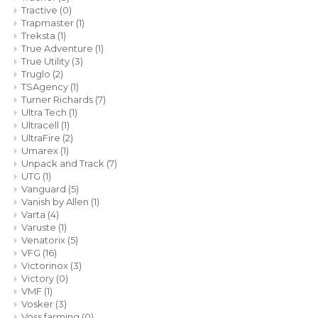
Tractive
(0)
Trapmaster
(1)
Treksta
(1)
True Adventure
(1)
True Utility
(3)
Truglo
(2)
TSAgency
(1)
Turner Richards
(7)
Ultra Tech
(1)
Ultracell
(1)
UltraFire
(2)
Umarex
(1)
Unpack and Track
(7)
UTG
(1)
Vanguard
(5)
Vanish by Allen
(1)
Varta
(4)
Varuste
(1)
Venatorix
(5)
VFG
(16)
Victorinox
(3)
Victory
(0)
VMF
(1)
Vosker
(3)
Voss.farming
(0)