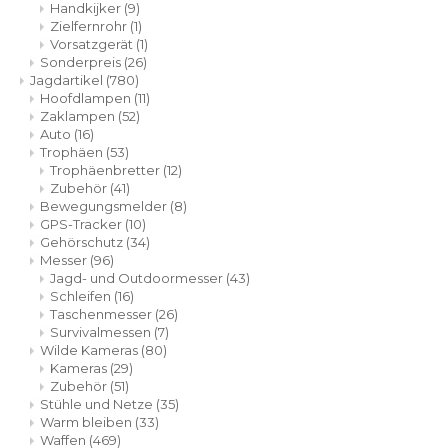
Handkijker
(9)
Geweerlampen
Gehörschutz
Verfolgungssysteme
Lockmittel
Waff
Riem
Zielfernrohr
(1)
Vorsatzgerät
(1)
Bi-spectrum Beeldfusie
Messer
Zubehör
Lockvögel
Zube
Shaw
Sonderpreis
(26)
Jagdartikel
(780)
Hoofdlampen
(11)
Sonderpreis
Wilde Kameras
Hohe Sitze und Seitensitze
Rugz
Zaklampen
(52)
Auto
(16)
Trophäen
(53)
Stühle und Netze
Zubehör
Hoof
Trophäenbretter
(12)
Zubehör
(41)
Bewegungsmelder
(8)
Warm bleiben
GPS-Tracker
(10)
Gehörschutz
(34)
Waffen
Messer
(96)
Jagd- und Outdoormesser
(43)
Schleifen
(16)
Bergehilfe
Taschenmesser
(26)
Survivalmessen
(7)
Wilde Kameras
(80)
Zubehör
Kameras
(29)
Zubehör
(51)
Stühle und Netze
(35)
Warm bleiben
(33)
Waffen
(469)