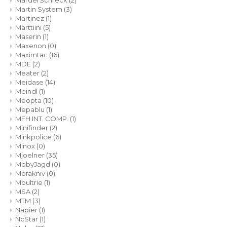
MarderSchreck
(2)
Martin System
(3)
Martinez
(1)
Marttiini
(5)
Maserin
(1)
Maxenon
(0)
Maximtac
(16)
MDE
(2)
Meater
(2)
Meidase
(14)
Meindl
(1)
Meopta
(10)
Mepablu
(1)
MFH INT. COMP.
(1)
Minifinder
(2)
Minkpolice
(6)
Minox
(0)
Mjoelner
(35)
MobyJagd
(0)
Morakniv
(0)
Moultrie
(1)
MSA
(2)
MTM
(3)
Napier
(1)
NcStar
(1)