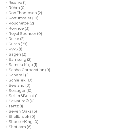
Riserva
(1)
Röhm
(0)
Ron Thompson
(2)
Rottumtaler
(10)
Rouchette
(2)
Rovince
(3)
Royal Spencer
(0)
Ruike
(2)
Rusan
(79)
RWS
(1)
Sagen
(2)
Samsung
(2)
Samura Kaiju
(1)
Sanho Corporation
(0)
Scherell
(1)
SchleTek
(19)
Seeland
(0)
Seissiger
(10)
Sellier&Bellot
(1)
SeNaPro®
(0)
sentz
(1)
Seven Oaks
(6)
Shellbrook
(0)
ShooterKing
(0)
Shotkam
(6)