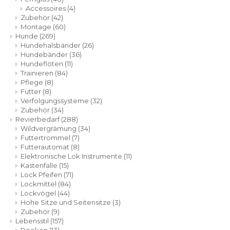
Accessoires
(4)
Zubehör
(42)
Montage
(60)
Hunde
(269)
Hundehalsbänder
(26)
Hundebänder
(36)
Hundeflöten
(11)
Trainieren
(84)
Pflege
(8)
Futter
(8)
Verfolgungssysteme
(32)
Zubehör
(34)
Revierbedarf
(288)
Wildvergrämung
(34)
Futtertrommel
(7)
Futterautomat
(8)
Elektronische Lok Instrumente
(11)
Kastenfalle
(15)
Lock Pfeifen
(71)
Lockmittel
(84)
Lockvögel
(44)
Hohe Sitze und Seitensitze
(3)
Zubehör
(9)
Lebensstil
(157)