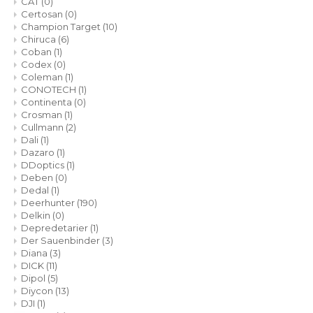
CAT
(0)
Certosan
(0)
Champion Target
(10)
Chiruca
(6)
Coban
(1)
Codex
(0)
Coleman
(1)
CONOTECH
(1)
Continenta
(0)
Crosman
(1)
Cullmann
(2)
Dali
(1)
Dazaro
(1)
DDoptics
(1)
Deben
(0)
Dedal
(1)
Deerhunter
(190)
Delkin
(0)
Depredetarier
(1)
Der Sauenbinder
(3)
Diana
(3)
DICK
(11)
Dipol
(5)
Diycon
(13)
DJI
(1)