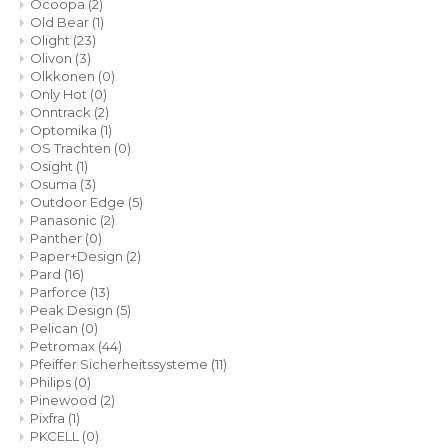
Ocoopa
(2)
Old Bear
(1)
Olight
(23)
Olivon
(3)
Olkkonen
(0)
Only Hot
(0)
Onntrack
(2)
Optomika
(1)
OS Trachten
(0)
Osight
(1)
Osuma
(3)
Outdoor Edge
(5)
Panasonic
(2)
Panther
(0)
Paper+Design
(2)
Pard
(16)
Parforce
(13)
Peak Design
(5)
Pelican
(0)
Petromax
(44)
Pfeiffer Sicherheitssysteme
(11)
Philips
(0)
Pinewood
(2)
Pixfra
(1)
PKCELL
(0)