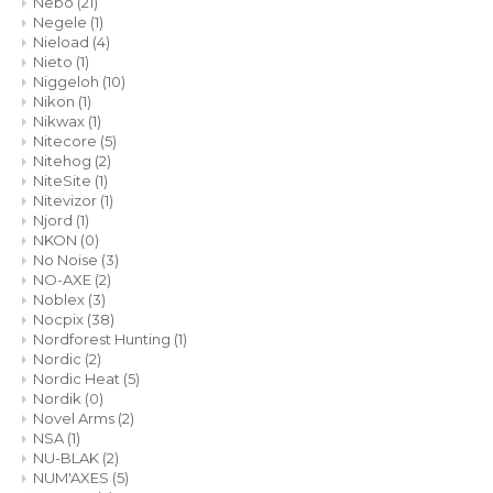
Nebo
(21)
Negele
(1)
Nieload
(4)
Nieto
(1)
Niggeloh
(10)
Nikon
(1)
Nikwax
(1)
Nitecore
(5)
Nitehog
(2)
NiteSite
(1)
Nitevizor
(1)
Njord
(1)
NKON
(0)
No Noise
(3)
NO-AXE
(2)
Noblex
(3)
Nocpix
(38)
Nordforest Hunting
(1)
Nordic
(2)
Nordic Heat
(5)
Nordik
(0)
Novel Arms
(2)
NSA
(1)
NU-BLAK
(2)
NUM'AXES
(5)