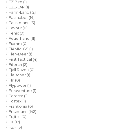
EZ Bird
(1)
EZE-LAP
(1)
Farm-Land
(12)
Faulhaber
(14)
Faustmann
(3)
Favour
(0)
Fenix
(9)
Feuerhand
(11)
Fiamm
(0)
FIAMM-GS
(1)
FieryDeer
(1)
First Tactical
(4)
Fitorch
(2)
Fjall Raven
(0)
Fleischer
(1)
Flir
(0)
Flypower
(1)
Foraventure
(1)
Foresta
(1)
Fostex
(1)
Frankonia
(6)
Fritzmann
(142)
Fujitsu
(0)
FX
(17)
FZH
(3)