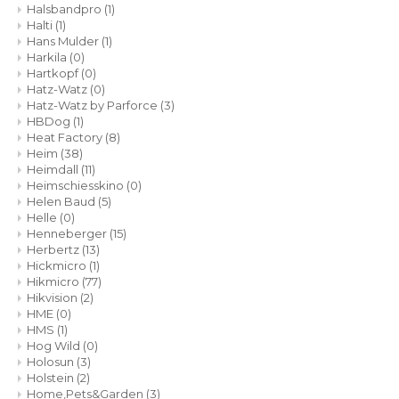
Halsbandpro
(1)
Halti
(1)
Hans Mulder
(1)
Harkila
(0)
Hartkopf
(0)
Hatz-Watz
(0)
Hatz-Watz by Parforce
(3)
HBDog
(1)
Heat Factory
(8)
Heim
(38)
Heimdall
(11)
Heimschiesskino
(0)
Helen Baud
(5)
Helle
(0)
Henneberger
(15)
Herbertz
(13)
Hickmicro
(1)
Hikmicro
(77)
Hikvision
(2)
HME
(0)
HMS
(1)
Hog Wild
(0)
Holosun
(3)
Holstein
(2)
Home,Pets&Garden
(3)